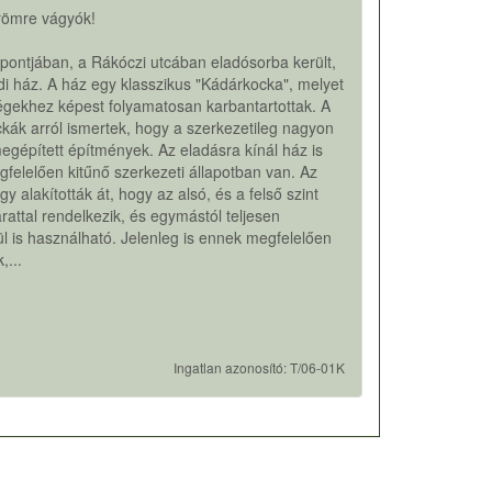
Ürömre vágyók!
ontjában, a Rákóczi utcában eladósorba került,
di ház. A ház egy klasszikus "Kádárkocka", melyet
égekhez képest folyamatosan karbantartottak. A
kák arról ismertek, hogy a szerkezetileg nagyon
megépített építmények. Az eladásra kínál ház is
felelően kitűnő szerkezeti állapotban van. Az
gy alakították át, hogy az alsó, és a felső szint
rattal rendelkezik, és egymástól teljesen
ül is használható. Jelenleg is ennek megfelelően
,...
Ingatlan azonosító: T/06-01K