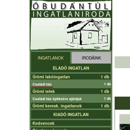
INGATLANOK
IRODÁINK
ELADÓ INGATLAN
Ürömi lakóingatlan
1 db
1 db
Családi ház
Ürömi telek
1 db
1 db
Családi ház építésére ajánljuk
Ürömi keresk. ingatlanok
1 db
KIADÓ INGATLAN
Kedvencek