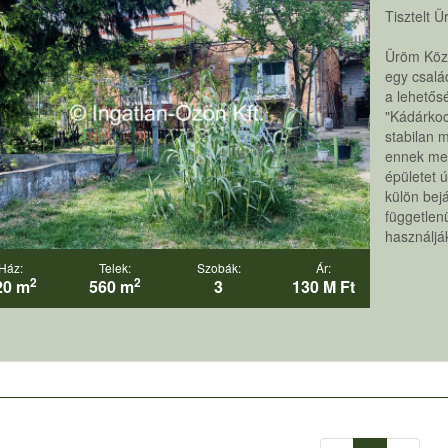
Tisztelt 
Üröm Közp
egy csalá
a lehetős
"Kádárkoc
stabilan 
ennek meg
épületet ú
külön bejá
független
használják
Ház:
Telek:
Szobák:
Ár:
2
2
20 m
560 m
3
130 M Ft