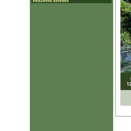
Részletes keresés
1