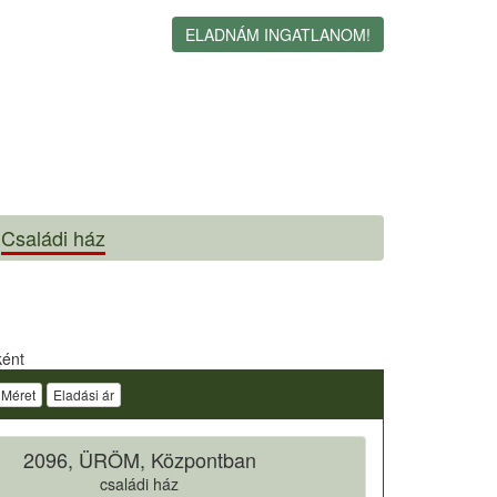
ELADNÁM INGATLANOM!
Családi ház
ként
Méret
Eladási ár
2096, ÜRÖM, Központban
családi ház