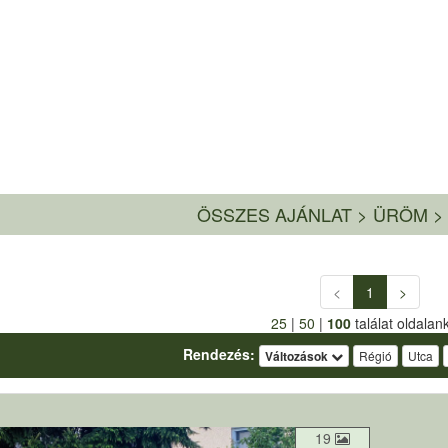
ÖSSZES AJÁNLAT
>
ÜRÖM >
<
1
>
25
|
50
|
100
találat oldalan
Rendezés:
Változások
Régió
Utca
19