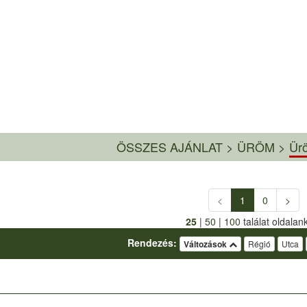
ÖSSZES AJÁNLAT
>
ÜRÖM >
Ürö
<
1
0
>
25
|
50
|
100
találat oldalan
Rendezés:
Változások
Régió
Utca