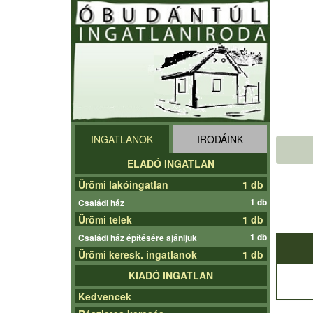
INGATLANOK
IRODÁINK
ELADÓ INGATLAN
Ürömi lakóingatlan
1 db
1 db
Családi ház
Ürömi telek
1 db
1 db
Családi ház építésére ajánljuk
Ürömi keresk. ingatlanok
1 db
KIADÓ INGATLAN
Kedvencek