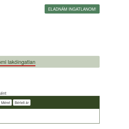
ELADNÁM INGATLANOM!
mi lakóingatlan
ként
Méret
Bérleti ár