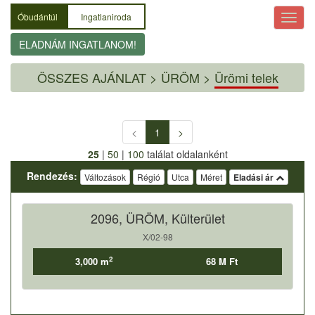
Óbudántúl
Ingatlaniroda
ELADNÁM INGATLANOM!
ÖSSZES AJÁNLAT
>
ÜRÖM >
Ürömi telek
<
1
>
25
|
50
|
100
találat oldalanként
Rendezés:
Változások
Régió
Utca
Méret
Eladási ár
2096, ÜRÖM, Külterület
X/02-98
2
3,000 m
68 M Ft