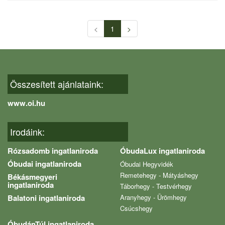
<
1
>
Összesített ajánlataink:
www.oi.hu
Irodáink:
Rózsadomb ingatlaniroda
ÓbudaLux ingatlaniroda
Óbudai ingatlaniroda
Óbudai Hegyvidék
Remetehegy - Mátyáshegy
Békásmegyeri
ingatlaniroda
Táborhegy - Testvérhegy
Balatoni ingatlaniroda
Aranyhegy - Ürömhegy
Csúcshegy
ÓbudánTúl ingatlaniroda