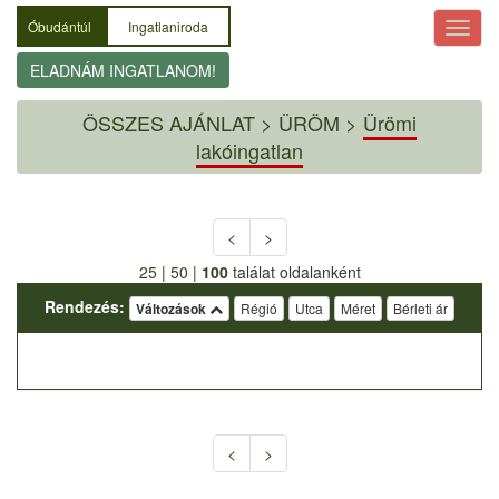
Óbudántúl
Ingatlaniroda
ELADNÁM INGATLANOM!
ÖSSZES AJÁNLAT
>
ÜRÖM >
Ürömi
lakóingatlan
<
>
25
|
50
|
100
találat oldalanként
Rendezés:
Változások
Régió
Utca
Méret
Bérleti ár
<
>