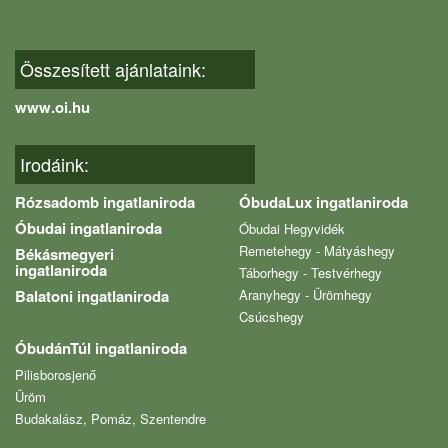
Összesített ajánlataink:
www.oi.hu
Irodáink:
Rózsadomb ingatlaniroda
ÓbudaLux ingatlaniroda
Óbudai ingatlaniroda
Óbudai Hegyvidék
Remetehegy - Mátyáshegy
Békásmegyeri
ingatlaniroda
Táborhegy - Testvérhegy
Balatoni ingatlaniroda
Aranyhegy - Ürömhegy
Csúcshegy
ÓbudánTúl ingatlaniroda
Pilisborosjenő
Üröm
Budakalász, Pomáz, Szentendre