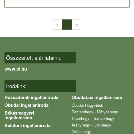
<
1
>
Összesített ajánlataink:
www.oi.hu
Irodáink:
Rózsadomb ingatlaniroda
ÓbudaLux ingatlaniroda
Óbudai ingatlaniroda
Óbudai Hegyvidék
Remetehegy - Mátyáshegy
Békásmegyeri
ingatlaniroda
Táborhegy - Testvérhegy
Balatoni ingatlaniroda
Aranyhegy - Ürömhegy
Csúcshegy