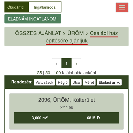
Óbudántúl
Ingatlaniroda
ELADNÁM INGATLANOM!
ÖSSZES AJÁNLAT
>
ÜRÖM >
Családi ház
építésére ajánljuk
<
1
>
25
|
50
|
100
találat oldalanként
Rendezés:
Változások
Régió
Utca
Méret
Eladási ár
2096, ÜRÖM, Külterület
X/02-98
2
3,000 m
68 M Ft