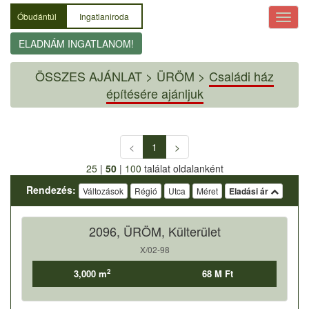
Óbudántúl
Ingatlaniroda
ELADNÁM INGATLANOM!
ÖSSZES AJÁNLAT
>
ÜRÖM >
Családi ház
építésére ajánljuk
<
1
>
25
|
50
|
100
találat oldalanként
Rendezés:
Változások
Régió
Utca
Méret
Eladási ár
2096, ÜRÖM, Külterület
X/02-98
2
3,000 m
68 M Ft