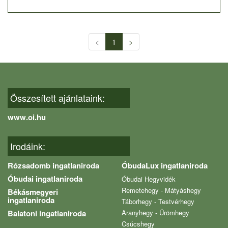
<
1
>
Összesített ajánlataink:
www.oi.hu
Irodáink:
Rózsadomb ingatlaniroda
ÓbudaLux ingatlaniroda
Óbudai ingatlaniroda
Óbudai Hegyvidék
Remetehegy - Mátyáshegy
Békásmegyeri
ingatlaniroda
Táborhegy - Testvérhegy
Balatoni ingatlaniroda
Aranyhegy - Ürömhegy
Csúcshegy