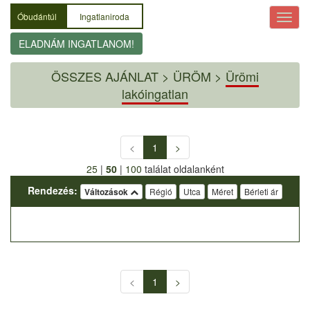
Óbudántúl
Ingatlaniroda
ELADNÁM INGATLANOM!
ÖSSZES AJÁNLAT
>
ÜRÖM >
Ürömi
lakóingatlan
<
1
>
25
|
50
|
100
találat oldalanként
Rendezés:
Változások
Régió
Utca
Méret
Bérleti ár
<
1
>