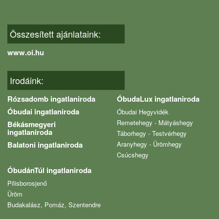
Összesített ajánlataink:
www.oi.hu
Irodáink:
Rózsadomb ingatlaniroda
ÓbudaLux ingatlaniroda
Óbudai ingatlaniroda
Óbudai Hegyvidék
Remetehegy - Mátyáshegy
Békásmegyeri
ingatlaniroda
Táborhegy - Testvérhegy
Balatoni ingatlaniroda
Aranyhegy - Ürömhegy
Csúcshegy
ÓbudánTúl ingatlaniroda
Pilisborosjenő
Üröm
Budakalász, Pomáz, Szentendre